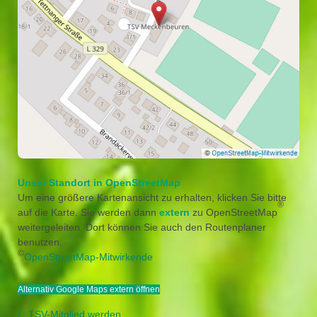
Unser Standort in OpenStreetMap
Um eine größere Kartenansicht zu erhalten, klicken Sie bitte
®
auf die Karte. Sie werden dann
extern
zu OpenStreetMap
weitergeleiten. Dort können Sie auch den Routenplaner
benutzen.
©
OpenStreetMap-Mitwirkende
Alternativ Google Maps extern öffnen
TSV-Mitglied werden