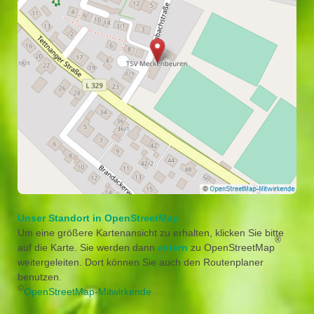
Unser Standort in OpenStreetMap
Um eine größere Kartenansicht zu erhalten, klicken Sie bitte
®
auf die Karte. Sie werden dann
extern
zu OpenStreetMap
weitergeleiten. Dort können Sie auch den Routenplaner
benutzen.
©
OpenStreetMap-Mitwirkende