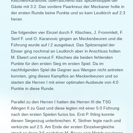
Klischies/Karanovic überraschend das Spitzendoppel der
Gäste mit 3:2. Das vordere Paarkreuz der Meckaner holte in
der ersten Runde keine Punkte und so kam Leutkirch auf 2:3
heran.
Die folgenden vier Einzel durch F. Klischies, J. Frommlett, F.
Senf F. und O. Karanovic gingen an Meckenbeuren und die
Führung wurde auf /:2 ausgebaut. Das Spitzenspiel der
Einser ging nochmal an Leutkirch aber in Anschluss holten
M. Elwert und erneut F. Klischies die beiden fehlenden
Punkte für den ersten Sieg im ersten Spiel. Da im
nachfolgenden Spiel die Gegner aus Wangen nicht antreten
konnten, ging dieses Kampflos an Meckenbeuren und so
starten die Herren I mit einer optimalen Ausbeute von 4:0
Punkte in diese Runde.
Parallel zu den Herren I hatten die Herren III die TSG
Ailingen II zu Gast und diese legten mit einer 5:0 Führung
nach den ersten Spielen furios los. Erst P. Ihling konnte
diesen Siegeszug unterbrechen. K. Stofner legte nach und
verkürzte auf 2:5. Am Ende der ersten Einzelvergleiche