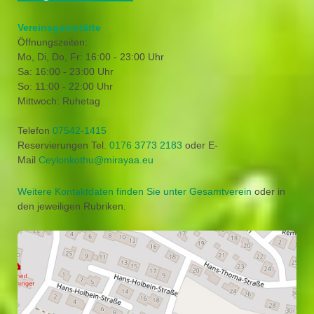
Vereinsgaststätte
Öffnungszeiten:
Mo, Di, Do, Fr: 16:00 - 23:00 Uhr
Sa: 16:00 - 23:00 Uhr
So: 11:00 - 22:00 Uhr
Mittwoch: Ruhetag
Telefon
07542-1415
Reservierungen Tel.
0176 3773 2183
oder E-
Mail
Ceylonkothu@mirayaa.eu
Weitere Kontaktdaten finden Sie unter Gesamtverein
oder in
den jeweiligen Rubriken.