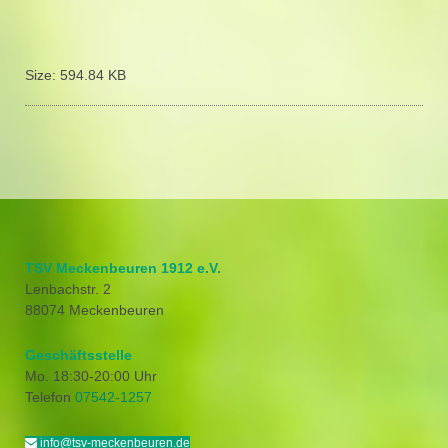
Size:
594.84 KB
TSV Meckenbeuren 1912 e.V.
Lenbachstr. 2
88074 Meckenbeuren
Geschäftsstelle
Mo. 18:30-20:00 Uhr
Telefon
07542-1257
info@tsv-meckenbeuren.de