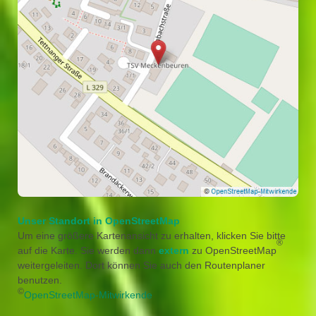
Unser Standort in OpenStreetMap
Um eine größere Kartenansicht zu erhalten, klicken Sie bitte
®
auf die Karte. Sie werden dann
extern
zu OpenStreetMap
weitergeleiten. Dort können Sie auch den Routenplaner
benutzen.
©
OpenStreetMap-Mitwirkende