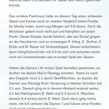
stand es dann 3:6 nachdem M. Bauer sein Match gewinnen
konnte.
Das vordere Paarkreuz hatte an diesem Tag einen schweren
Stand und konnte auch im zweiten Vergleich keine Punkte
für Mecka holen, somit zog Ailingen auf 3:8 davon. Doch die
Meckaner gaben noch nicht auf und kämpften um jeden
Punkt. Dieser Einsatz wurde belohnt, alle vier Einzel gingen
an die Hausherren und so erzwangen P. Ihling, K. Stofner, A.
Eckle und M. Bauer ein Schlussdoppel. Dieses entschieden
dann Ihling/Schmid klar mit 3:0 für sich und sicherten somit
noch ein Unentschieden wie im ersten Spiel der Saison.
Hatten die Damen I ihr erstes Spiel kampflos gewonnen, so
durften sie dieses Mal in Rissegg antreten. Stand es nach
den Doppeln noch 1:1 durch Senf/Klischies, so bauten die
Damen aus Rissegg ihren Vorsprung in kleinen Schritten auf
3:1 aus. Danach ging es in diesem Abstand erstmal weiter,
4:2 bei Matchgewinn B. Wahl und 5:3 durch A. Klischies
danach 6:4 erneut durch B. Wahl. Doch dann ging nichts
mehr, mit 4:8 verloren die Damen I und fuhren ohne Punkte
im Gepäck wieder nach Hause.